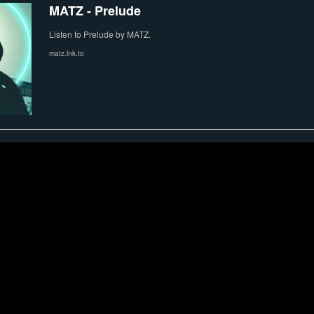
MATZ - Prelude
Listen to Prelude by MATZ.
matz.lnk.to