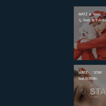
MATZ ＆ Ninni
な (feat. 金子みゆ)
MATZ - 「STAY
feat.SURAN」