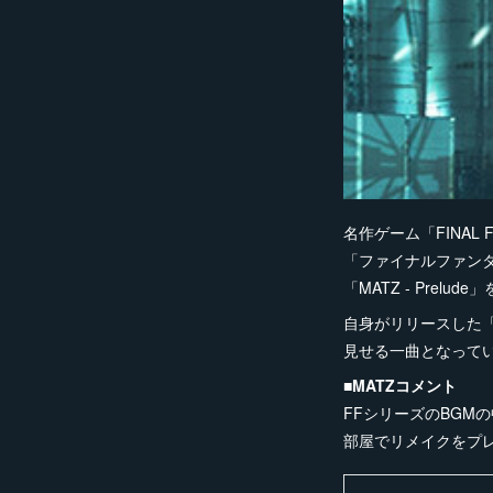
名作ゲーム「FINAL
「ファイナルファン
「MATZ - Prelud
自身がリリースした「T
見せる一曲となって
■MATZコメント
FFシリーズのBGM
部屋でリメイクをプ