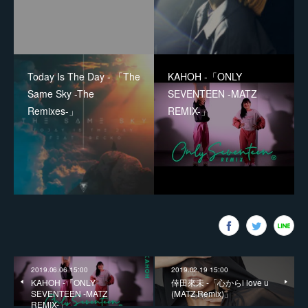
Today Is The Day - 「The
KAHOH -「ONLY
Same Sky -The
SEVENTEEN -MATZ
Remixes-」
REMIX-」
2019.06.06 15:00
2019.02.19 15:00
KAHOH -「ONLY
倖田來未 -「心からi love u
SEVENTEEN -MATZ
(MATZ Remix)」
REMIX-」