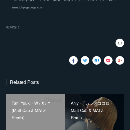
www.tokyogegegay.com
REMIX
(
16
)
Related Posts
Tani Yuuki - W / X / Y
Anly -「カラノココロ -
(Matt Cab & MATZ
Matt Cab & MATZ
Remix)
Remix」