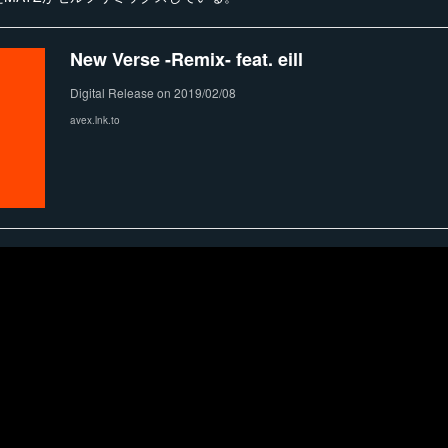
New Verse -Remix- feat. eill
Digital Release on 2019/02/08
avex.lnk.to