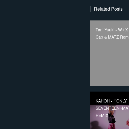
Related Posts
Tani Yuuki - W / X 
Cab & MATZ Remi
KAHOH -「ONLY
SEVENTEEN -MA
REMIX-」