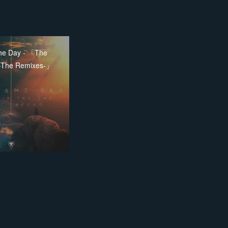
The Day - 「The
-The Remixes-」