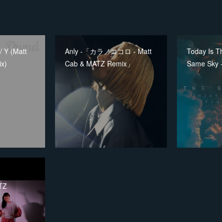
/ Y (Matt
Anly -「カラノココロ - Matt
Today Is 
x)
Cab & MATZ Remix」
Same Sky 
TZ