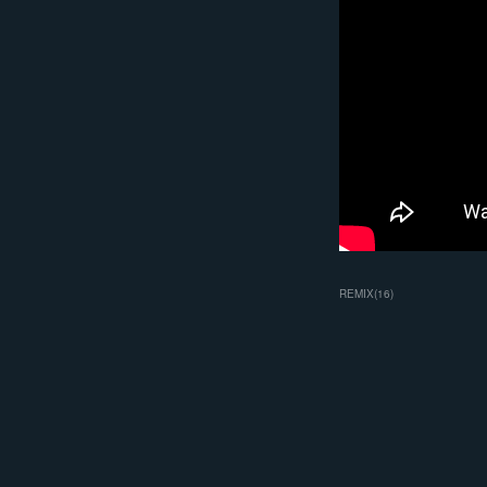
REMIX
(
16
)