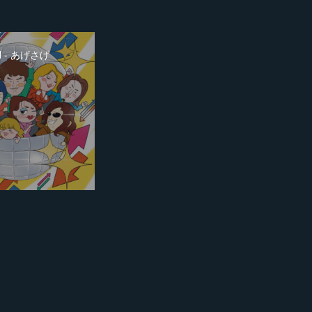
N - あげさげ