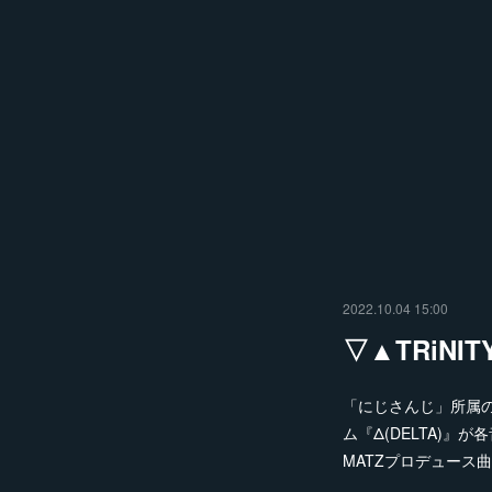
2022.10.04 15:00
▽▲TRiNIT
「にじさんじ」所属の人
ム『Δ(DELTA)』
MATZプロデュース曲