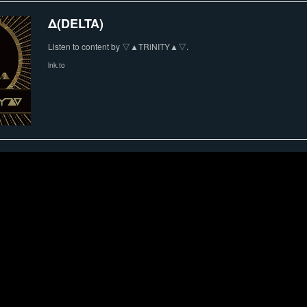
Δ(DELTA)
Listen to content by ▽▲TRiNITY▲▽.
lnk.to