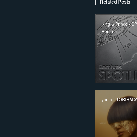
Related Posts
King & Prince - 
Remixes
yama - TORIHAD