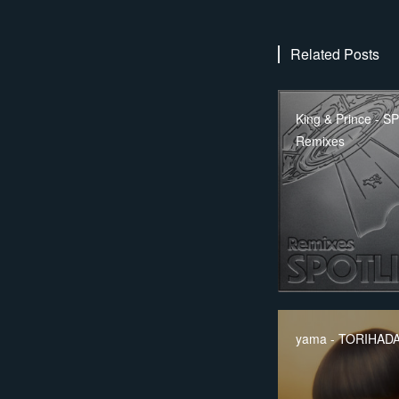
Related Posts
King & Prince - 
Remixes
yama - TORIHAD