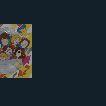
N - あげさげ