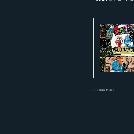
PRODUCE
(
36
)