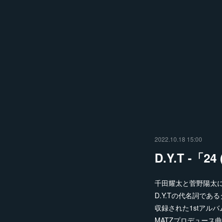
2022.10.18 15:00
D.Y.T -「24
千田耀太と菅野陽太によ
D.Y.Tの代名詞で
収録された1stアルバ
MATZプロデュース曲「2