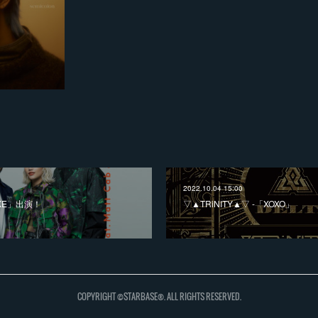
2022.10.04 15:00
TAKE」出演！
▽▲TRiNITY▲▽ -「XOXO」
COPYRIGHT ©STARBASE®. ALL RIGHTS RESERVED.