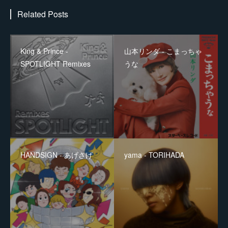
Related Posts
King & Prince -
山本リンダ - こまっちゃ
SPOTLIGHT Remixes
うな
HANDSIGN - あげさげ
yama - TORIHADA