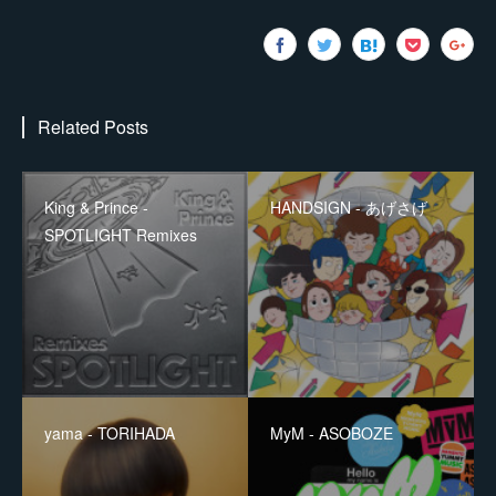
Related Posts
King & Prince -
HANDSIGN - あげさげ
SPOTLIGHT Remixes
yama - TORIHADA
MyM - ASOBOZE