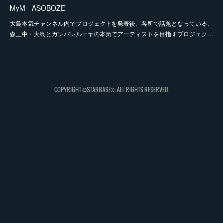
MyM - ASOBOZE
大島本気チャンネル内でプロジェクトを発表後、各所で話題となっている、
森三中・大島とガンバレルーヤの本気でアーティストを目指すプロジェク…
COPYRIGHT ©STARBASE®. ALL RIGHTS RESERVED.