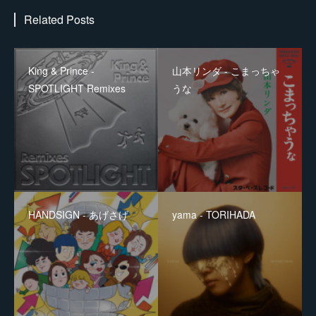
Related Posts
King & Prince -
山本リンダ - こまっちゃ
SPOTLIGHT Remixes
うな
HANDSIGN - あげさげ
yama - TORIHADA