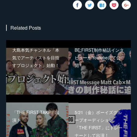
Related Posts
大島本気チャンネル「本
BE:FIRST制作秘話インタ
気でアーティストを目指
ビューがYoutubeにて公
すプロジェクト」始動！
開！
「THE FIRST TAKE」出
5/21（金）ボーイズグル
演！
ープオーディション
「THE FIRST」にトレー
ナーとして出演！