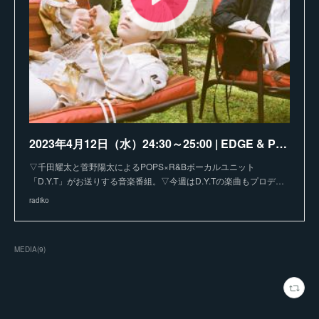
2023年4月12日（水）24:30～25:00 | EDGE & POP | ＦＭヨコハマ | radiko
▽千田耀太と菅野陽太によるPOPS×R&Bボーカルユニット
「D.Y.T」がお送りする音楽番組。▽今週はD.Y.Tの楽曲もプロデ…
radiko
MEDIA
(
9
)