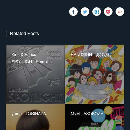
Related Posts
King & Prince -
HANDSIGN - あげさげ
SPOTLIGHT Remixes
yama - TORIHADA
MyM - ASOBOZE